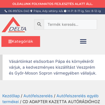
OLDALUNK FOLYAMATOS FEJLESZTÉS ALATT ÁLL.
06-89/324-040
Pápa, Ady sétány 4/a.
H-P: 8-17-ig, Szo: 8-12-ig
Kategóriák
Vásárlóinkat elsősorban Pápa és környékéről
várjuk, a kedvezményes kiszállítást Veszprém
és Győr-Moson Sopron vármegyében vállaljuk.
Kezdőlap
/
Autófelszerelés
/
Autófelszerelés egyéb
termékei
/ CD ADAPTER KAZETTA AUTÓRÁDIÓHOZ