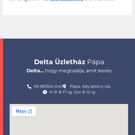
Delta Üzletház
Pápa
Delta...
hogy megtalálja, amit keres
06-89/324-040
Pápa, Ady sétány 4/a.
H-P: 8-17-ig, Szo: 8-12-ig