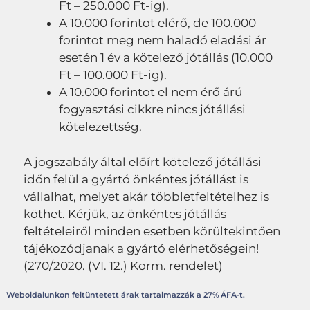
Ft – 250.000 Ft-ig).
A 10.000 forintot elérő, de 100.000
forintot meg nem haladó eladási ár
esetén 1 év a kötelező jótállás (10.000
Ft – 100.000 Ft-ig).
A 10.000 forintot el nem érő árú
fogyasztási cikkre nincs jótállási
kötelezettség.
A jogszabály által előírt kötelező jótállási
időn felül a gyártó önkéntes jótállást is
vállalhat, melyet akár többletfeltételhez is
köthet. Kérjük, az önkéntes jótállás
feltételeiről minden esetben körültekintően
tájékozódjanak a gyártó elérhetőségein!
(270/2020. (VI. 12.) Korm. rendelet)
Weboldalunkon feltüntetett árak tartalmazzák a 27% ÁFA-t.