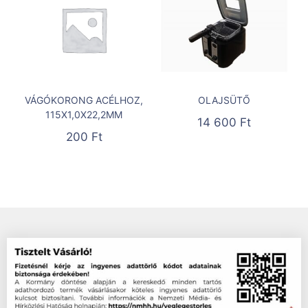
VÁGÓKORONG ACÉLHOZ,
OLAJSÜTŐ
115X1,0X22,2MM
14 600
Ft
200
Ft