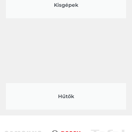
Kisgépek
Hűtők