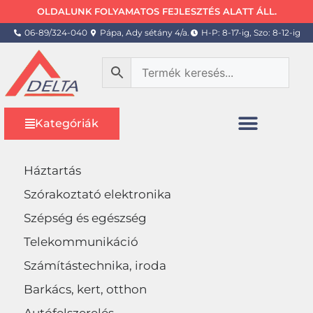
OLDALUNK FOLYAMATOS FEJLESZTÉS ALATT ÁLL.
06-89/324-040
Pápa, Ady sétány 4/a.
H-P: 8-17-ig, Szo: 8-12-ig
Kategóriák
Háztartás
Szórakoztató elektronika
Szépség és egészség
Telekommunikáció
Számítástechnika, iroda
Barkács, kert, otthon