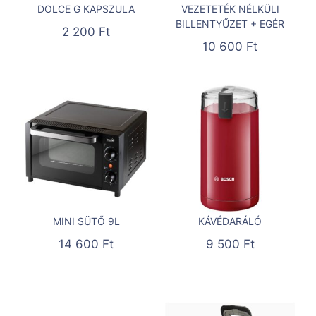
DOLCE G KAPSZULA
VEZETETÉK NÉLKÜLI
BILLENTYŰZET + EGÉR
2 200
Ft
10 600
Ft
MINI SÜTŐ 9L
KÁVÉDARÁLÓ
14 600
Ft
9 500
Ft