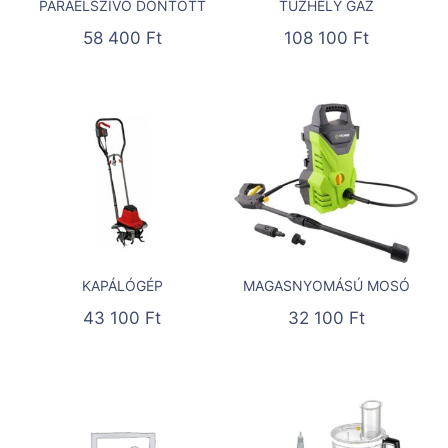
PÁRAELSZÍVÓ DÖNTÖTT
TŰZHELY GÁZ
58 400
Ft
108 100
Ft
KAPÁLÓGÉP
MAGASNYOMÁSÚ MOSÓ
43 100
Ft
32 100
Ft