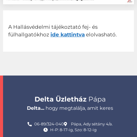
A Hallásvédelmi tájékoztató fej- és
fülhallgatókhoz
ide kattintva
elolvasható.
Delta Üzletház
Pápa
Delta...
hogy megtalálja, amit keres
06-89/324-040
Pápa, Ady sétány 4/a.
H-P: 8-17-ig, Szo: 8-12-ig