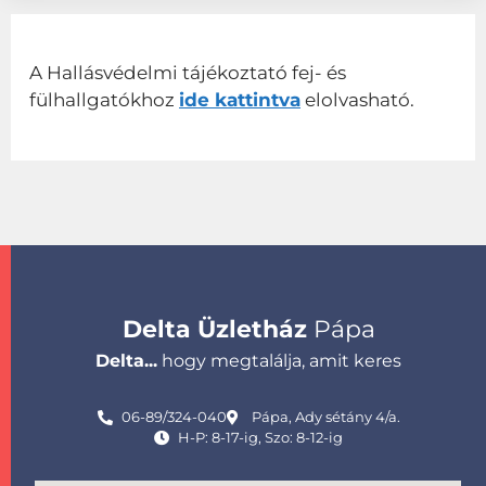
A Hallásvédelmi tájékoztató fej- és
fülhallgatókhoz
ide kattintva
elolvasható.
Delta Üzletház
Pápa
Delta...
hogy megtalálja, amit keres
06-89/324-040
Pápa, Ady sétány 4/a.
H-P: 8-17-ig, Szo: 8-12-ig