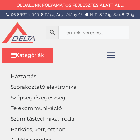
OLDALUNK FOLYAMATOS FEJLESZTÉS ALATT ÁLL.
06-89/324-040
Pápa, Ady sétány 4/a.
H-P: 8-17-ig, Szo: 8-12-ig
Kategóriák
Háztartás
Szórakoztató elektronika
Szépség és egészség
Telekommunikáció
Számítástechnika, iroda
Barkács, kert, otthon