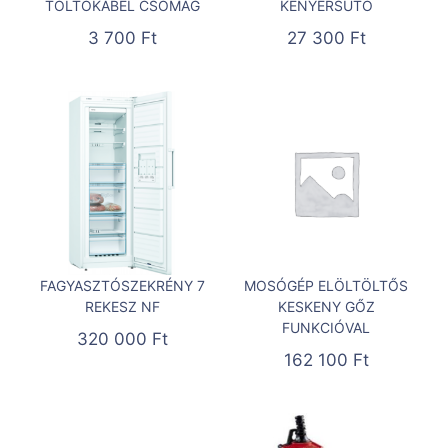
TÖLTŐKÁBEL CSOMAG
KENYÉRSÜTŐ
3 700
Ft
27 300
Ft
FAGYASZTÓSZEKRÉNY 7
MOSÓGÉP ELÖLTÖLTŐS
REKESZ NF
KESKENY GŐZ
FUNKCIÓVAL
320 000
Ft
162 100
Ft