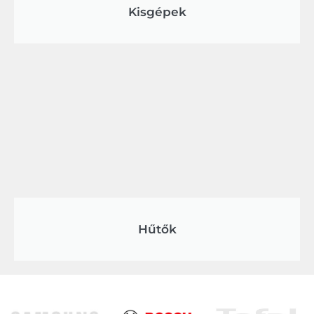
Kisgépek
Hűtők