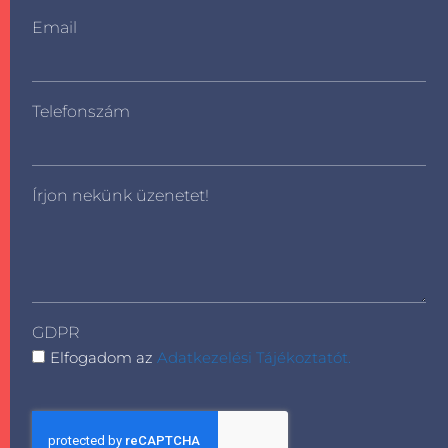
Email
Telefonszám
Írjon nekünk üzenetet!
GDPR
Elfogadom az
Adatkezelési Tájékoztatót.