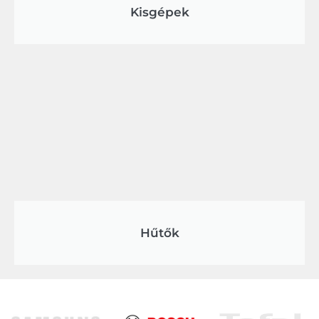
Kisgépek
Hűtők