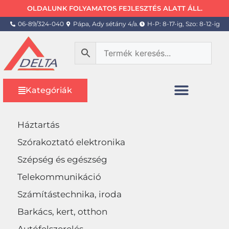
OLDALUNK FOLYAMATOS FEJLESZTÉS ALATT ÁLL.
06-89/324-040
Pápa, Ady sétány 4/a.
H-P: 8-17-ig, Szo: 8-12-ig
Kategóriák
Háztartás
Szórakoztató elektronika
Szépség és egészség
Telekommunikáció
Számítástechnika, iroda
Barkács, kert, otthon