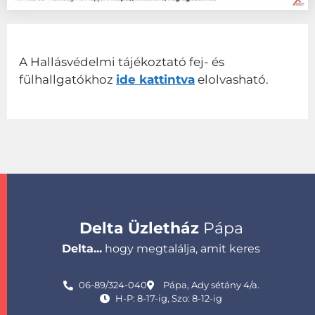
A Hallásvédelmi tájékoztató fej- és
fülhallgatókhoz
ide kattintva
elolvasható.
Delta Üzletház
Pápa
Delta...
hogy megtalálja, amit keres
06-89/324-040
Pápa, Ady sétány 4/a.
H-P: 8-17-ig, Szo: 8-12-ig