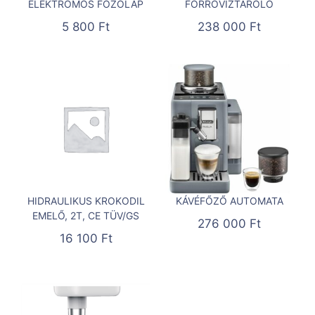
ELEKTROMOS FŐZŐLAP
FORRÓVÍZTÁROLÓ
5 800
Ft
238 000
Ft
HIDRAULIKUS KROKODIL
KÁVÉFŐZŐ AUTOMATA
EMELŐ, 2T, CE TÜV/GS
276 000
Ft
16 100
Ft