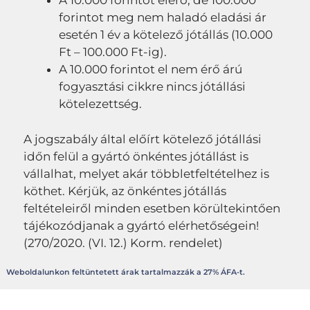
A 10.000 forintot elérő, de 100.000
forintot meg nem haladó eladási ár
esetén 1 év a kötelező jótállás (10.000
Ft – 100.000 Ft-ig).
A 10.000 forintot el nem érő árú
fogyasztási cikkre nincs jótállási
kötelezettség.
A jogszabály által előírt kötelező jótállási
időn felül a gyártó önkéntes jótállást is
vállalhat, melyet akár többletfeltételhez is
köthet. Kérjük, az önkéntes jótállás
feltételeiről minden esetben körültekintően
tájékozódjanak a gyártó elérhetőségein!
(270/2020. (VI. 12.) Korm. rendelet)
Weboldalunkon feltüntetett árak tartalmazzák a 27% ÁFA-t.