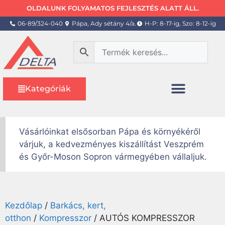
OLDALUNK FOLYAMATOS FEJLESZTÉS ALATT ÁLL.
06-89/324-040
Pápa, Ady sétány 4/a.
H-P: 8-17-ig, Szo: 8-12-ig
Kategóriák
Vásárlóinkat elsősorban Pápa és környékéről
várjuk, a kedvezményes kiszállítást Veszprém
és Győr-Moson Sopron vármegyében vállaljuk.
Kezdőlap
/
Barkács, kert,
otthon
/
Kompresszor
/ AUTÓS KOMPRESSZOR