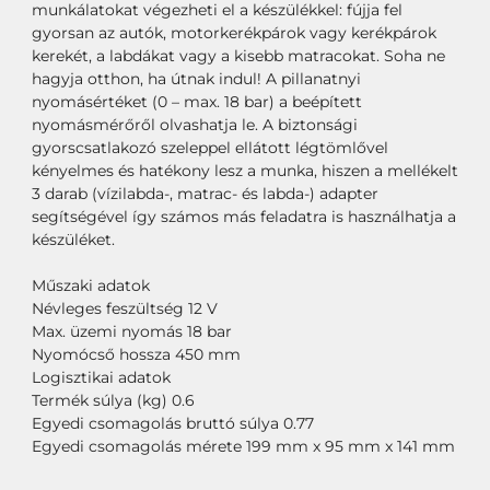
munkálatokat végezheti el a készülékkel: fújja fel
gyorsan az autók, motorkerékpárok vagy kerékpárok
kerekét, a labdákat vagy a kisebb matracokat. Soha ne
hagyja otthon, ha útnak indul! A pillanatnyi
nyomásértéket (0 – max. 18 bar) a beépített
nyomásmérőről olvashatja le. A biztonsági
gyorscsatlakozó szeleppel ellátott légtömlővel
kényelmes és hatékony lesz a munka, hiszen a mellékelt
3 darab (vízilabda-, matrac- és labda-) adapter
segítségével így számos más feladatra is használhatja a
készüléket.
Műszaki adatok
Névleges feszültség 12 V
Max. üzemi nyomás 18 bar
Nyomócső hossza 450 mm
Logisztikai adatok
Termék súlya (kg) 0.6
Egyedi csomagolás bruttó súlya 0.77
Egyedi csomagolás mérete 199 mm x 95 mm x 141 mm