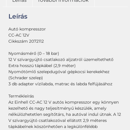
Leírás
További információk
Leírás
Autó kompresszor
CC-AC 12V
Cikkszám 2072112
Nyomásmérő (0 – 18 bar)
12 V szivargyújtó csatlakozó aljzatról üzemeltethető
Extra hosszú tápkábel (2,9 méter)
Nyomótömlő szelepdugóval gépkocsi kerekekhez
(Schrader szelep)
3 db adapter vízilabda, matrac és labda felfújásához
Termékleírás
Az Einhell CC-AC 12 V autós kompresszor egy könnyen
kezelhető és nagy teljesítményű készülék, amely
nélkülözhetetlen segítőtárs, ha autóval indul útnak. A 12
V szivargyújtó csatlakozóval ellátott 2,9 méteres
tápkábelnek köszönhetően a legkülönfélébb