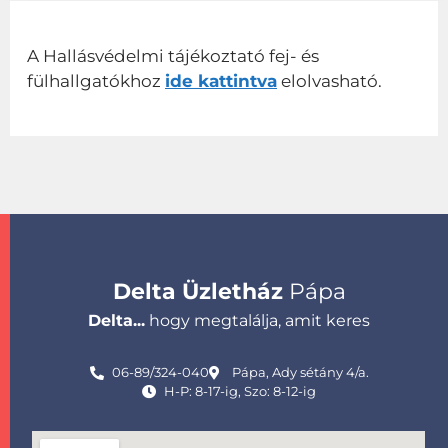
A Hallásvédelmi tájékoztató fej- és
fülhallgatókhoz
ide kattintva
elolvasható.
Delta Üzletház
Pápa
Delta...
hogy megtalálja, amit keres
06-89/324-040
Pápa, Ady sétány 4/a.
H-P: 8-17-ig, Szo: 8-12-ig