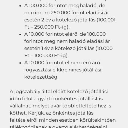
A 100.000 forintot meghaladó, de
maximum 250.000 forint eladási ár
esetén 2 év a kötelező jótállás (100.001
Ft – 250.000 Ft-ig).
A 10.000 forintot elérő, de 100.000
forintot meg nem haladó eladási ár
esetén 1 év a kötelező jótállás (10.000
Ft – 100.000 Ft-ig).
A 10.000 forintot el nem érő árú
fogyasztási cikkre nincs jótállási
kötelezettség.
A jogszabály által előírt kötelező jótállási
időn felül a gyártó önkéntes jótállást is
vállalhat, melyet akár többletfeltételhez is
köthet. Kérjük, az önkéntes jótállás
feltételeiről minden esetben körültekintően
tájékozódjanak a gyártó elérhetőségein!