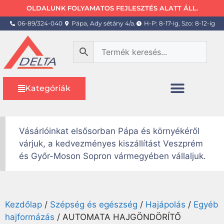
OLDALUNK FOLYAMATOS FEJLESZTÉS ALATT ÁLL.
06-89/324-040
Pápa, Ady sétány 4/a.
H-P: 8-17-ig, Szo: 8-12-ig
Kategóriák
Vásárlóinkat elsősorban Pápa és környékéről
várjuk, a kedvezményes kiszállítást Veszprém
és Győr-Moson Sopron vármegyében vállaljuk.
Kezdőlap
/
Szépség és egészség
/
Hajápolás
/
Egyéb
hajformázás
/ AUTOMATA HAJGÖNDÖRÍTŐ