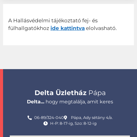
A Hallásvédelmi tájékoztató fej- és
fülhallgatókhoz
ide kattintva
elolvasható.
Delta Üzletház
Pápa
Delta...
hogy megtalálja, amit keres
06-89/324-040
Pápa, Ady sétány 4/a.
H-P: 8-17-ig, Szo: 8-12-ig