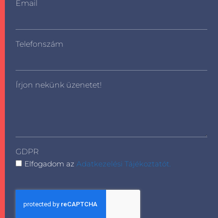
Email
Telefonszám
Írjon nekünk üzenetet!
GDPR
Elfogadom az
Adatkezelési Tájékoztatót.