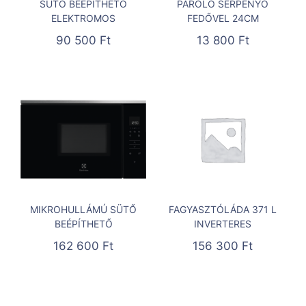
SÜTŐ BEÉPÍTHETŐ
PÁROLÓ SERPENYŐ
ELEKTROMOS
FEDŐVEL 24CM
90 500
Ft
13 800
Ft
MIKROHULLÁMÚ SÜTŐ
FAGYASZTÓLÁDA 371 L
BEÉPÍTHETŐ
INVERTERES
162 600
Ft
156 300
Ft