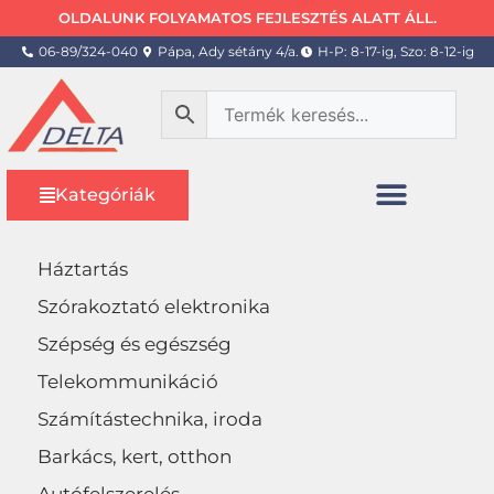
OLDALUNK FOLYAMATOS FEJLESZTÉS ALATT ÁLL.
06-89/324-040
Pápa, Ady sétány 4/a.
H-P: 8-17-ig, Szo: 8-12-ig
Kategóriák
Háztartás
Szórakoztató elektronika
Szépség és egészség
Telekommunikáció
Számítástechnika, iroda
Barkács, kert, otthon