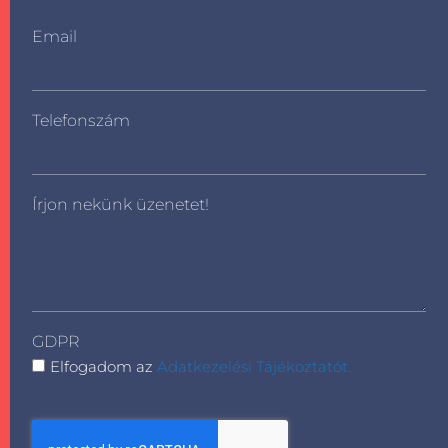
Email
Telefonszám
Írjon nekünk üzenetet!
GDPR
Elfogadom az
Adatkezelési Tájékoztatót.