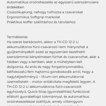
Automatikus orsóreteszelés az egyszerű szerszámcsere
érdekében
Csúszókuplung, nehogy túlhúzza a csavarokat
Ergonomikus Softgrip markolat
Praktikus koffer szállításhoz és tároláshoz
Termékleírás
Ha szeret barkácsolni, akkor a TH-CD 12-2 Li
akkumulátoros fúró-csavarozó nem hiányozhat a
gyűjteményéből: ezzel az egyszerűen kezelhető
szerszámmal kényelmesen fúrhat és csavarozhat, akár a
házban vagy a kertben, akár a műhelyben kell
dolgoznia. Az erős és nagy forgatónyomatékú,
kétfokozatú fém hajtómű gondoskodik arról, hogy a
nagyteljesítményű – lítium-ion akkumulátorral
üzemeltetett – motor erőátvitele megfelelő legyen. A
TH-CD 12-2 Li akkumulátoros fúró-csavarozót
egyhüvelyű, Quick-Stop (gyorsleállítás) funkcióval
ellátott gyorsbefogó tokmánnyal, és automatikus
orsóreteszeléssel szállítjuk, amely villámgyors