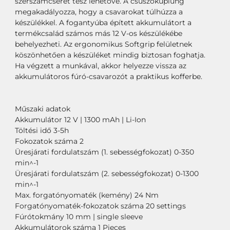
szerszámcserét tesz lehetővé. A csúszókuplung
megakadályozza, hogy a csavarokat túlhúzza a
készülékkel. A fogantyúba épített akkumulátort a
termékcsalád számos más 12 V-os készülékébe
behelyezheti. Az ergonomikus Softgrip felületnek
köszönhetően a készüléket mindig biztosan foghatja.
Ha végzett a munkával, akkor helyezze vissza az
akkumulátoros fúró-csavarozót a praktikus kofferbe.
Műszaki adatok
Akkumulátor 12 V | 1300 mAh | Li-Ion
Töltési idő 3-5h
Fokozatok száma 2
Üresjárati fordulatszám (1. sebességfokozat) 0-350
min^-1
Üresjárati fordulatszám (2. sebességfokozat) 0-1300
min^-1
Max. forgatónyomaték (kemény) 24 Nm
Forgatónyomaték-fokozatok száma 20 settings
Fúrótokmány 10 mm | single sleeve
Akkumulátorok száma 1 Pieces