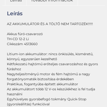
Leírás
További információk
Leírás
AZ AKKUMULÁTOR ÉS A TÖLTŐ NEM TARTOZÉK!!!!!
Akkus fúró-csavarozó
TH-CD 12-2 Li
Cikkszám 4513660
Lítium-ion akkumulátor: nincs önkisülés, kisméretű,
könnyű, egyszerűen kezelhető
Kétfokozatú hajtómű erőteljes csavarozáshoz és gyors
fúráshoz
Nagyteljesítményű motor és fém hajtómű a nagy
forgatónyomaték biztosítása érdekében
Praktikus, fogantyúba épített akkumulátor
Az akkumulátort több 12 V-os készülékhez is fel tudja
használni
Egyhüvelyes gyorsbefogó tokmány Quick-Stop
(gyorsleállítás) funkcióval