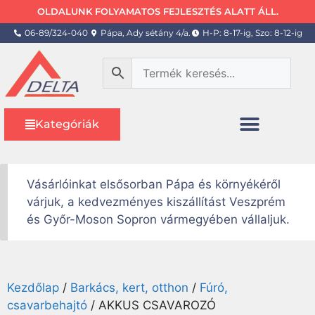
OLDALUNK FOLYAMATOS FEJLESZTÉS ALATT ÁLL.
06-89/324-040
Pápa, Ady sétány 4/a.
H-P: 8-17-ig, Szo: 8-12-ig
Kategóriák
Vásárlóinkat elsősorban Pápa és környékéről
várjuk, a kedvezményes kiszállítást Veszprém
és Győr-Moson Sopron vármegyében vállaljuk.
Kezdőlap
/
Barkács, kert, otthon
/
Fúró,
csavarbehajtó
/ AKKUS CSAVAROZÓ