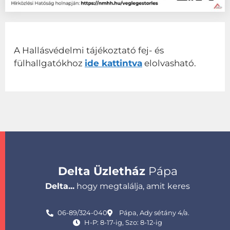
A Hallásvédelmi tájékoztató fej- és
fülhallgatókhoz
ide kattintva
elolvasható.
Delta Üzletház
Pápa
Delta...
hogy megtalálja, amit keres
06-89/324-040
Pápa, Ady sétány 4/a.
H-P: 8-17-ig, Szo: 8-12-ig