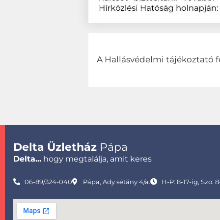
A Hallásvédelmi tájékoztató f
Delta Üzletház
Pápa
Delta...
hogy megtalálja, amit keres
06-89/324-040
Pápa, Ady sétány 4/a.
H-P: 8-17-ig, Szo: 8