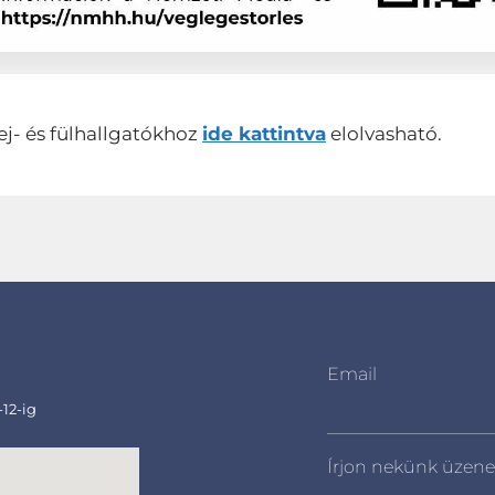
ej- és fülhallgatókhoz
ide kattintva
elolvasható.
Email
-12-ig
Írjon nekünk üzene