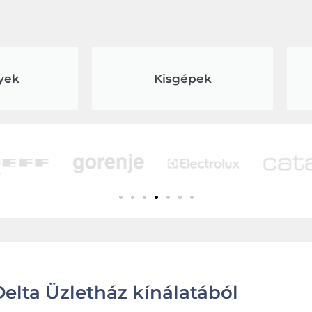
yek
Kisgépek
elta Üzletház kínálatából