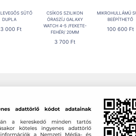
LEVEGŐS SÜTŐ
CSÍKOS SZILIKON
MIKROHULLÁMÚ S
DUPLA
ÓRASZÍJ GALAXY
BEÉPÍTHETŐ
WATCH 4-5 /FEKETE-
33 000
Ft
100 600
Ft
FEHÉR/ 20MM
3 700
Ft