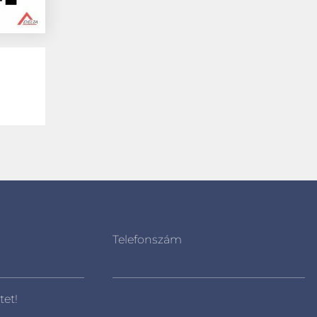
Telefonszám
tet!