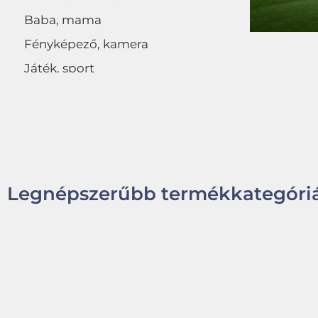
Baba, mama
Fényképező, kamera
Játék, sport
Egyéb
Legnépszerűbb termékkategóriá