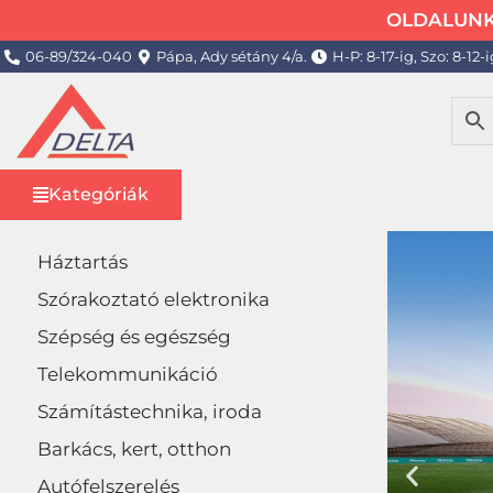
OLDALUNK 
06-89/324-040
Pápa, Ady sétány 4/a.
H-P: 8-17-ig, Szo: 8-12-i
Kategóriák
Háztartás
Szórakoztató elektronika
Szépség és egészség
Telekommunikáció
Számítástechnika, iroda
Barkács, kert, otthon
Autófelszerelés