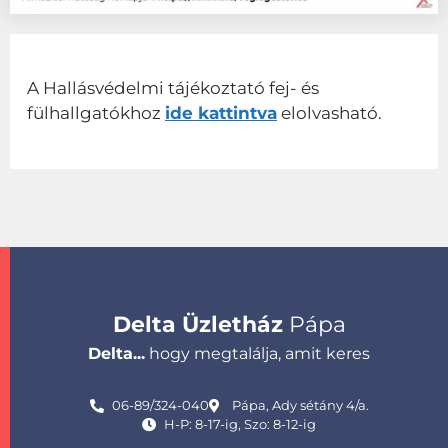
A Hallásvédelmi tájékoztató fej- és
fülhallgatókhoz
ide kattintva
elolvasható.
Delta Üzletház
Pápa
Delta...
hogy megtalálja, amit keres
06-89/324-040
Pápa, Ady sétány 4/a.
H-P: 8-17-ig, Szo: 8-12-ig