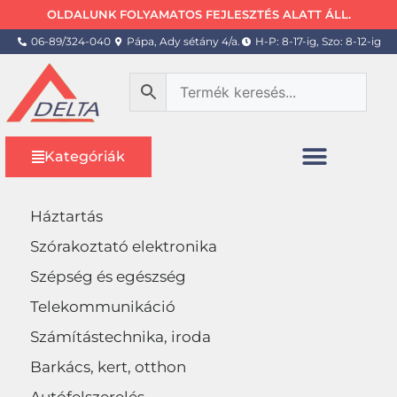
OLDALUNK FOLYAMATOS FEJLESZTÉS ALATT ÁLL.
06-89/324-040
Pápa, Ady sétány 4/a.
H-P: 8-17-ig, Szo: 8-12-ig
Kategóriák
Háztartás
Szórakoztató elektronika
Szépség és egészség
Telekommunikáció
Számítástechnika, iroda
Barkács, kert, otthon