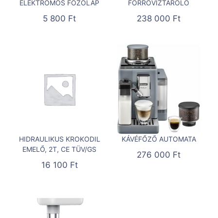
ELEKTROMOS FŐZŐLAP
FORRÓVÍZTÁROLÓ
5 800
Ft
238 000
Ft
HIDRAULIKUS KROKODIL
KÁVÉFŐZŐ AUTOMATA
EMELŐ, 2T, CE TÜV/GS
276 000
Ft
16 100
Ft