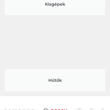
Kisgépek
Hűtők